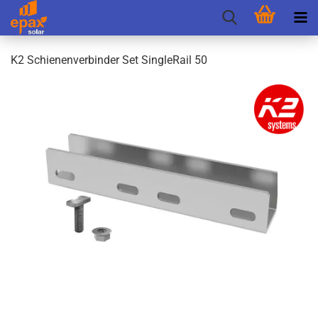
K2 Schie­nen­ver­bin­der Set Single­Rail 50