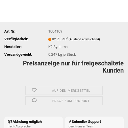
Art.Nr.:
1004109
Verfügbarkeit:
Im Zulauf
(Ausland abweichend)
Hersteller:
K2 Systems
Versandgewicht:
0.247
kg je Stück
Preisanzeige nur für freigeschaltete
Kunden
AUF DEN MERKZETTEL
FRAGE ZUM PRODUKT
📦 Abholung möglich
⚡ Schneller Support
nach Absprache
durch unser Team