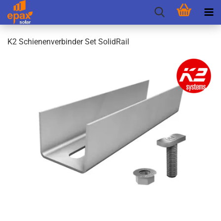
K2 Schie­nen­ver­bin­der Set So­lidRail