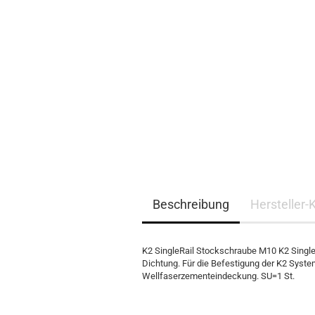
EQ3300
EQ5000
Beschreibung
Hersteller-
K2 SingleRail Stockschraube M10 K2 Singl
Dichtung. Für die Befestigung der K2 System
Wellfaserzementeindeckung. SU=1 St.