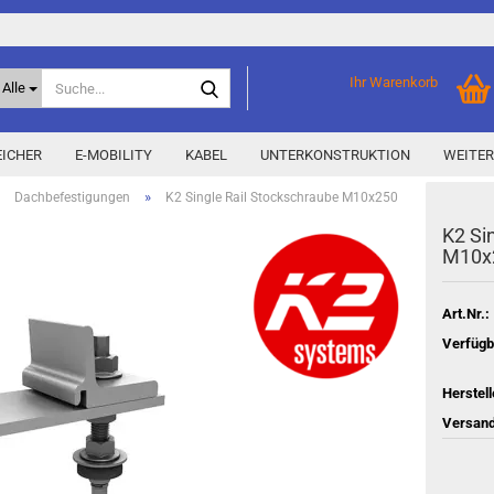
Suche...
Ihr Warenkorb
Alle
ICHER
E-MOBILITY
KABEL
UNTERKONSTRUKTION
WEITER
»
»
Dachbefestigungen
K2 Single Rail Stockschraube M10x250
K2 Sin
Home Storage
% Aktionen % anzeigen
M10x
Storage M
Epax Deals
Hersteller-Aktionen
Art.Nr.:
Neu / Coming soon
Verfügb
y
Herstell
Versand