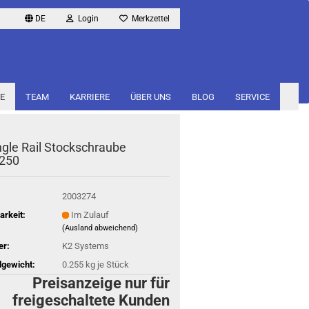
DE
Login
Merkzettel
E
TEAM
KARRIERE
ÜBER UNS
BLOG
SERVICE
­gle Rail Stock­schrau­be
250
2003274
arkeit:
Im Zulauf
(Ausland abweichend)
er:
K2 Systems
gewicht:
0.255
kg je Stück
Preisanzeige nur für
freigeschaltete Kunden