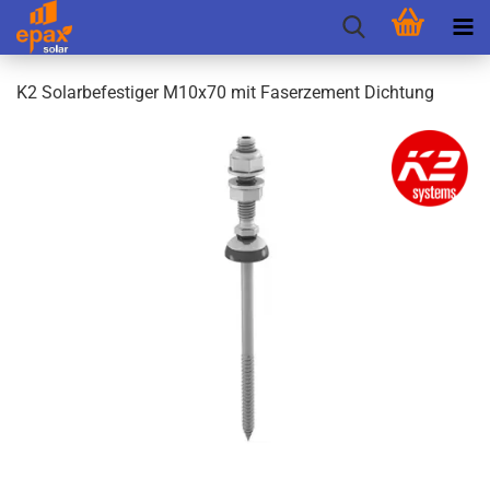
K2 So­lar­be­fes­ti­ger M10x70 mit Fa­ser­ze­ment Dich­tung