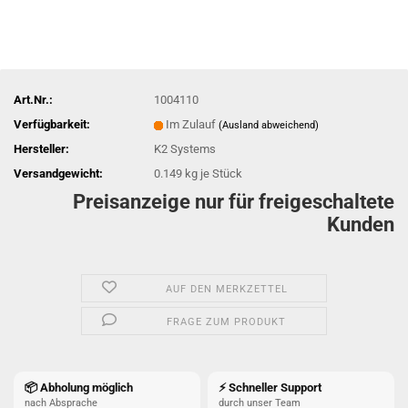
Art.Nr.:
1004110
Verfügbarkeit:
Im Zulauf
(Ausland abweichend)
Hersteller:
K2 Systems
Versandgewicht:
0.149
kg je Stück
Preisanzeige nur für freigeschaltete
Kunden
AUF DEN MERKZETTEL
FRAGE ZUM PRODUKT
📦 Abholung möglich
⚡ Schneller Support
nach Absprache
durch unser Team