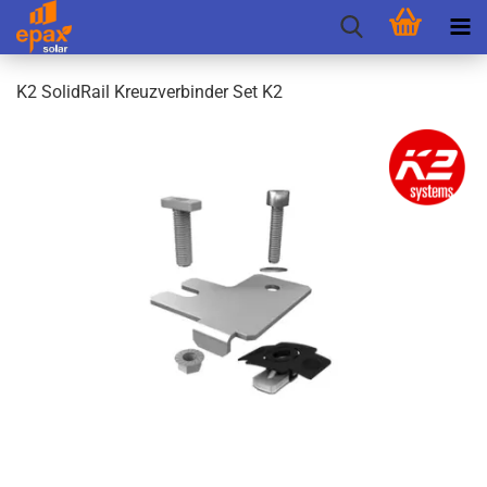
K2 So­lidRail Kreuz­ver­bin­der Set K2