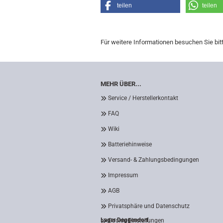
teilen
teilen
Für weitere Informationen besuchen Sie bit
MEHR ÜBER...
Service / Herstellerkontakt
FAQ
Wiki
Batteriehinweise
Versand- & Zahlungsbedingungen
Impressum
AGB
Privatsphäre und Datenschutz
Lager Deggendorf
Cookie Einstellungen