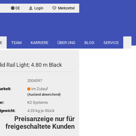
DE
Login
Merkzettel
E
TEAM
KARRIERE
ÜBER UNS
BLOG
SERVICE
id Rail Light; 4.80 m Black
2004397
arkeit:
Im Zulauf
(Ausland abweichend)
er:
K2 Systems
gewicht:
4.23
kg je Stück
Preisanzeige nur für
freigeschaltete Kunden