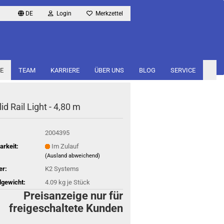
DE
Login
Merkzettel
E
TEAM
KARRIERE
ÜBER UNS
BLOG
SERVICE
id Rail Light - 4,80 m
2004395
arkeit:
Im Zulauf
(Ausland abweichend)
er:
K2 Systems
gewicht:
4.09
kg je Stück
Preisanzeige nur für
freigeschaltete Kunden