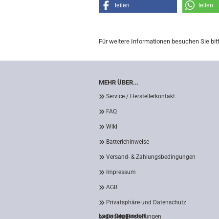
teilen
teilen
Für weitere Informationen besuchen Sie bit
MEHR ÜBER...
Service / Herstellerkontakt
FAQ
Wiki
Batteriehinweise
Versand- & Zahlungsbedingungen
Impressum
AGB
Privatsphäre und Datenschutz
Lager Deggendorf
Cookie Einstellungen