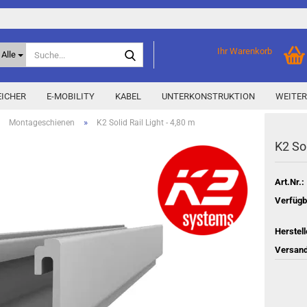
Suche...
Ihr Warenkorb
Alle
ICHER
E-MOBILITY
KABEL
UNTERKONSTRUKTION
WEITER
»
»
Montageschienen
K2 Solid Rail Light - 4,80 m
K2 Sol
Home Storage
% Aktionen % anzeigen
Storage M
Epax Deals
Art.Nr.:
Hersteller-Aktionen
Verfügb
Neu / Coming soon
Herstell
y
Versand