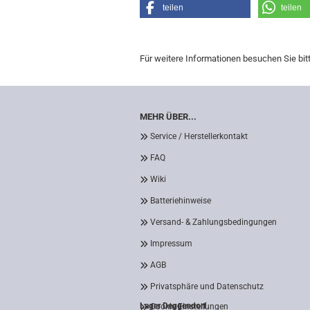
teilen
teilen
Für weitere Informationen besuchen Sie bit
MEHR ÜBER...
Service / Herstellerkontakt
FAQ
Wiki
Batteriehinweise
Versand- & Zahlungsbedingungen
Impressum
AGB
Privatsphäre und Datenschutz
Lager Deggendorf
Cookie Einstellungen