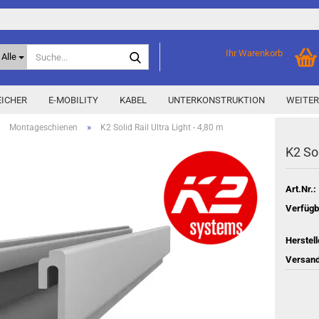
Suche...
Ihr Warenkorb
Alle
ICHER
E-MOBILITY
KABEL
UNTERKONSTRUKTION
WEITER
»
»
Montageschienen
K2 Solid Rail Ultra Light - 4,80 m
K2 Sol
Home Storage
% Aktionen % anzeigen
Storage M
Epax Deals
Art.Nr.:
Hersteller-Aktionen
Verfügb
Neu / Coming soon
Herstell
y
Versand