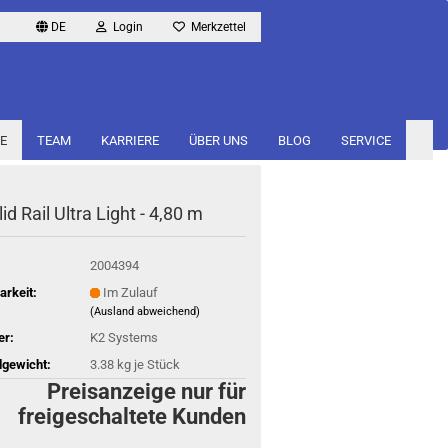
DE
Login
Merkzettel
E
TEAM
KARRIERE
ÜBER UNS
BLOG
SERVICE
id Rail Ultra Light - 4,80 m
2004394
arkeit:
Im Zulauf
(Ausland abweichend)
er:
K2 Systems
gewicht:
3.38
kg je Stück
Preisanzeige nur für
freigeschaltete Kunden