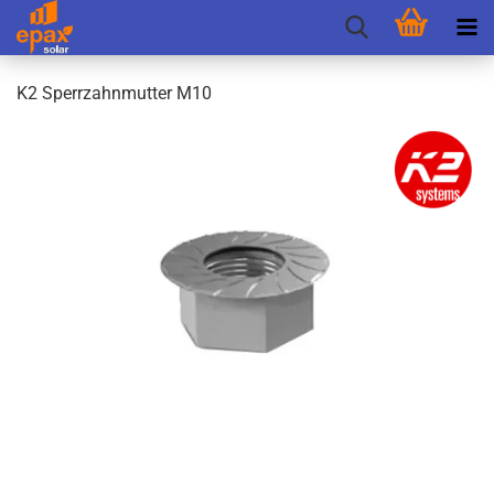
K2 Sperr­zahn­mut­ter M10