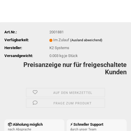
Art.Nr.:
2001881
Verfügbarkeit:
Im Zulauf
(Ausland abweichend)
Hersteller:
K2 Systems
Versandgewicht:
0.003
kg je Stück
Preisanzeige nur für freigeschaltete
Kunden
AUF DEN MERKZETTEL
FRAGE ZUM PRODUKT
📦 Abholung möglich
⚡ Schneller Support
nach Absprache
durch unser Team