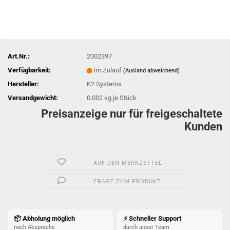
Art.Nr.:
2002397
Verfügbarkeit:
Im Zulauf
(Ausland abweichend)
Hersteller:
K2 Systems
Versandgewicht:
0.002
kg je Stück
Preisanzeige nur für freigeschaltete
Kunden
AUF DEN MERKZETTEL
FRAGE ZUM PRODUKT
📦 Abholung möglich
⚡ Schneller Support
nach Absprache
durch unser Team