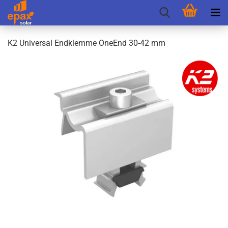
K2 Uni­ver­sal End­klem­me OneEnd 30-42 mm