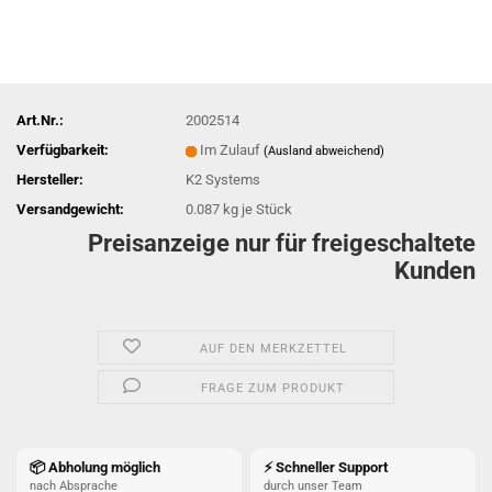
Art.Nr.:
2002514
Verfügbarkeit:
Im Zulauf
(Ausland abweichend)
Hersteller:
K2 Systems
Versandgewicht:
0.087
kg je Stück
Preisanzeige nur für freigeschaltete
Kunden
AUF DEN MERKZETTEL
FRAGE ZUM PRODUKT
📦 Abholung möglich
⚡ Schneller Support
nach Absprache
durch unser Team