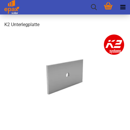
K2 Un­ter­leg­plat­te