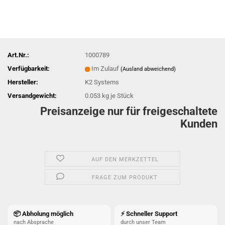
Art.Nr.:
1000789
Verfügbarkeit:
Im Zulauf
(Ausland abweichend)
Hersteller:
K2 Systems
Versandgewicht:
0.053
kg je Stück
Preisanzeige nur für freigeschaltete
Kunden
AUF DEN MERKZETTEL
FRAGE ZUM PRODUKT
📦 Abholung möglich
⚡ Schneller Support
nach Absprache
durch unser Team