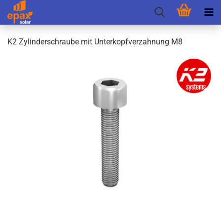
K2 Zy­lin­der­schrau­be mit Un­ter­kopf­ver­zah­nung M8