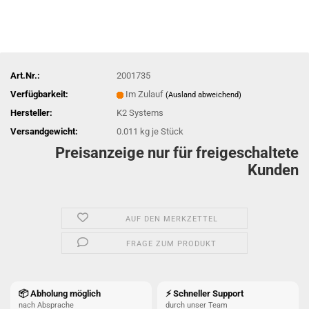
Art.Nr.:
2001735
Verfügbarkeit:
Im Zulauf
(Ausland abweichend)
Hersteller:
K2 Systems
Versandgewicht:
0.011
kg je Stück
Preisanzeige nur für freigeschaltete
Kunden
AUF DEN MERKZETTEL
FRAGE ZUM PRODUKT
📦 Abholung möglich
⚡ Schneller Support
nach Absprache
durch unser Team