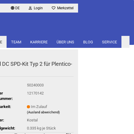
DE
Login
Merkzettel
E
TEAM
KARRIERE
ÜBER UNS
BLOG
SERVICE
l DC SPD-​Kit Typ 2 für Ple­nti­co­
50240003
er
12170142
nummer:
arkeit:
Im Zulauf
(Ausland abweichend)
er:
Kostal
gewicht:
0.335
kg je Stück