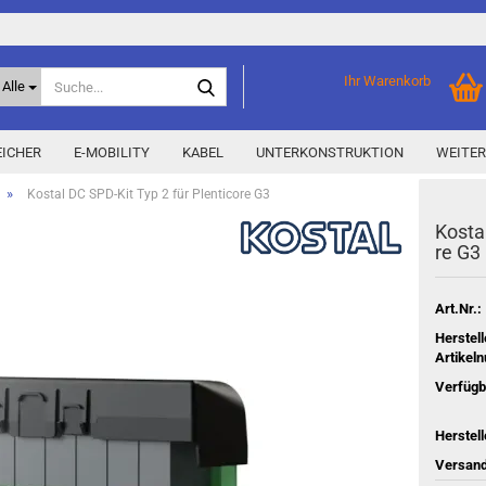
Suche...
Ihr Warenkorb
Alle
ICHER
E-MOBILITY
KABEL
UNTERKONSTRUKTION
WEITER
»
Kostal DC SPD-Kit Typ 2 für Plenticore G3
Kos­ta
Home Storage
% Aktionen % anzeigen
re G3
Storage M
Epax Deals
Hersteller-Aktionen
Art.Nr.:
Neu / Coming soon
Herstell
Artikel
y
Verfügb
Herstell
Versand