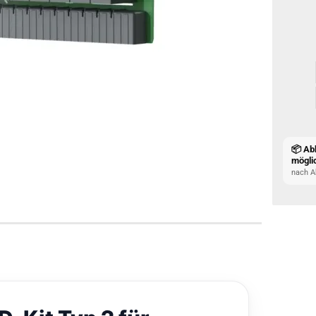
📦 Ab
mögli
nach A