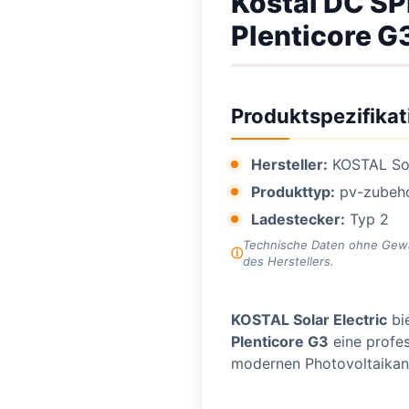
Kostal DC SP
Plenticore G
Produktspezifikat
Hersteller:
KOSTAL Sol
Produkttyp:
pv-zubeh
Ladestecker:
Typ 2
Technische Daten ohne Gewähr
des Herstellers.
KOSTAL Solar Electric
bi
Plenticore G3
eine profes
modernen Photovoltaikan