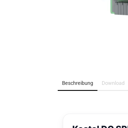
EQ3300
EQ5000
Beschreibung
Download