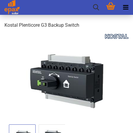
Kos­tal Ple­nti­co­re G3 Back­up Switch