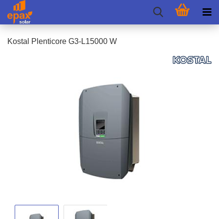
Kos­tal Ple­nti­co­re G3-​L15000 W