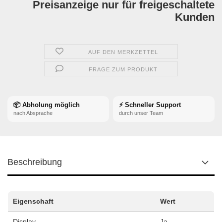
Preisanzeige nur für freigeschaltete
Kunden
AUF DEN MERKZETTEL
FRAGE ZUM PRODUKT
📦 Abholung möglich
⚡ Schneller Support
nach Absprache
durch unser Team
Beschreibung
Eigenschaft
Wert
Display
Ja