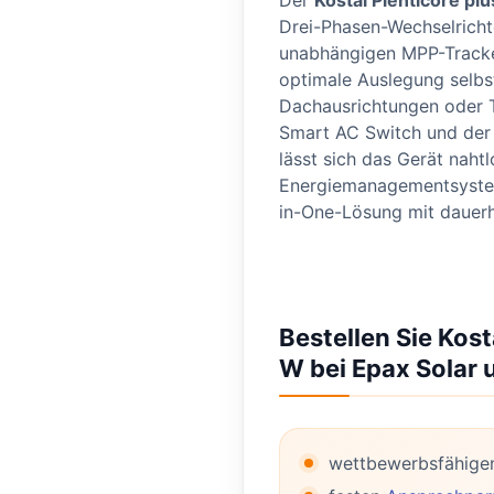
Der
Kostal Plenticore p
Drei-Phasen-Wechselricht
unabhängigen MPP-Tracker
optimale Auslegung selbst
Dachausrichtungen oder T
Smart AC Switch und der 
lässt sich das Gerät naht
Energiemanagementsysteme
in-One-Lösung mit dauer
Bestellen Sie Kos
W bei Epax Solar u
wettbewerbsfähige