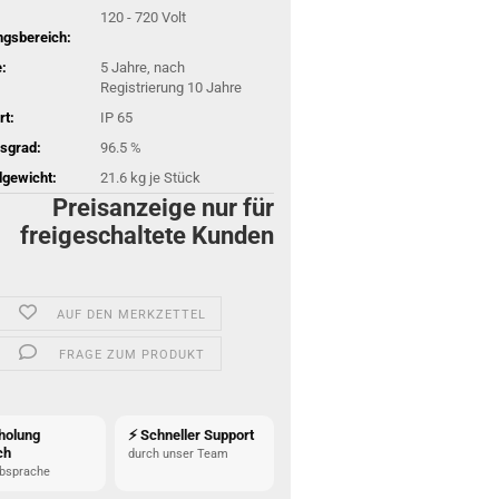
120 - 720 Volt
gsbereich:
:
5 Jahre, nach
Registrierung 10 Jahre
rt:
IP 65
sgrad:
96.5 %
gewicht:
21.6
kg je Stück
Preisanzeige nur für
freigeschaltete Kunden
AUF DEN MERKZETTEL
FRAGE ZUM PRODUKT
holung
⚡ Schneller Support
ch
durch unser Team
bsprache