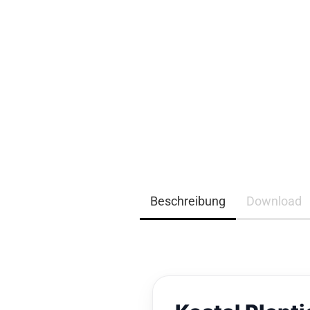
EQ3300
EQ5000
Beschreibung
Download