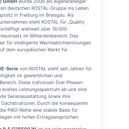
ic GmbH
wurde 2006 als eigenständiger
ten deutschen KOSTAL-Gruppe ins Leben
ptsitz in Freiburg im Breisgau. Als
nunternehmen steht KOSTAL für „Quality
chäftigt weltweit über 18.000
resumsatz im Milliardenbereich. Das
ier für intelligente Wechselrichterlösungen
 auf dem europäischen Markt für
E-Serie
von KOSTAL steht seit Jahren für
eitigkeit im gewerblichen und
Bereich. Diese trafolosen Drei-Phasen-
n breites Leistungsspektrum ab und sind
nde Serienausstattung sowie ihre
n Dachstrukturen. Durch die konsequente
ie PIKO-Reihe eine stabile Basis für
nlagen mit hohen Ertragsansprüchen.