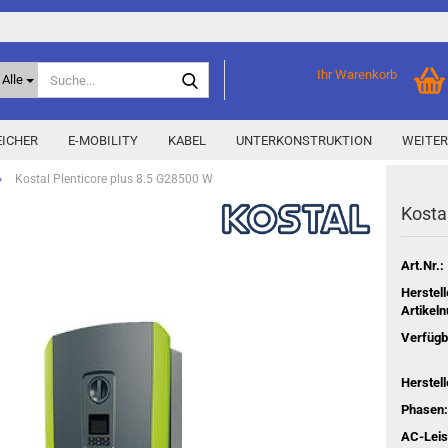
Suche...
Ihr Warenkorb
Alle
ICHER
E-MOBILITY
KABEL
UNTERKONSTRUKTION
WEITER
»
Kostal Plenticore plus 8.5 G28500 W
Kos­ta
Home Storage
% Aktionen % anzeigen
Storage M
Epax Deals
Art.Nr.:
Hersteller-Aktionen
Herstell
Neu / Coming soon
Artikel
Verfügb
y
Herstell
Phasen:
AC-Leis