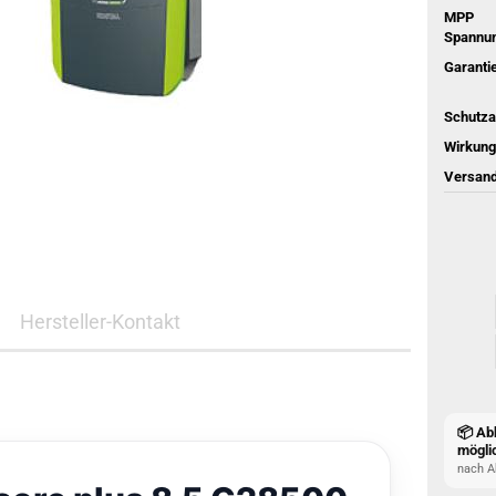
MPP
Spannun
Garantie
Schutza
Wirkung
Versand
Hersteller-Kontakt
📦 Ab
mögli
nach A