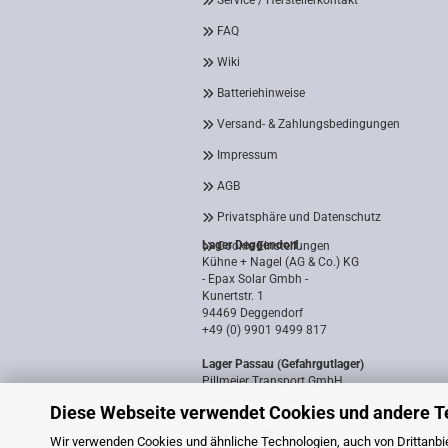
Service / Herstellerkontakt
FAQ
Wiki
Batteriehinweise
Versand- & Zahlungsbedingungen
Impressum
AGB
Privatsphäre und Datenschutz
Lager Deggendorf
Cookie Einstellungen
Kühne + Nagel (AG & Co.) KG
- Epax Solar Gmbh -
Kunertstr. 1
94469 Deggendorf
+49 (0) 9901 9499 817
Lager Passau (Gefahrgutlager)
Pillmeier Transport GmbH
- Epax Solar GmbH -
Diese Webseite verwendet Cookies und andere T
Industriestraße 14a
94036 Passau
Wir verwenden Cookies und ähnliche Technologien, auch von Drittanbie