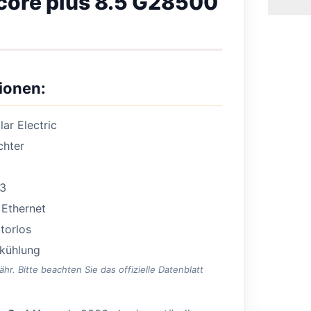
icore plus 8.5 G28500
ionen:
ar Electric
chter
3
Ethernet
torlos
rkühlung
. Bitte beachten Sie das offizielle Datenblatt