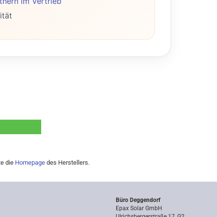
nern im Vertrieb
ität
te die
Homepage
des Herstellers.
Büro Deggendorf
Epax Solar GmbH
Ulrichsbergerstraße 17, G2