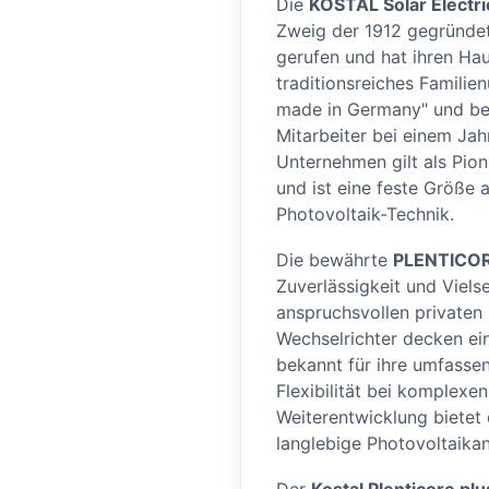
Die
KOSTAL Solar Electr
Zweig der 1912 gegründe
gerufen und hat ihren Hau
traditionsreiches Familie
made in Germany" und bes
Mitarbeiter bei einem Jah
Unternehmen gilt als Pion
und ist eine feste Größe
Photovoltaik-Technik.
Die bewährte
PLENTICOR
Zuverlässigkeit und Viels
anspruchsvollen privaten 
Wechselrichter decken ei
bekannt für ihre umfasse
Flexibilität bei komplexe
Weiterentwicklung bietet d
langlebige Photovoltaika