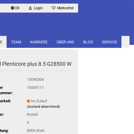
DE
Login
Merkzettel
E
TEAM
KARRIERE
ÜBER UNS
BLOG
SERVICE
l Ple­nti­co­re plus 8.5 G28500 W
10040204
er
10535117
nummer:
arkeit:
Im Zulauf
(Ausland abweichend)
er:
Kostal
3
tung:
8500 Watt