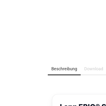
EQ3300
EQ5000
Beschreibung
Download