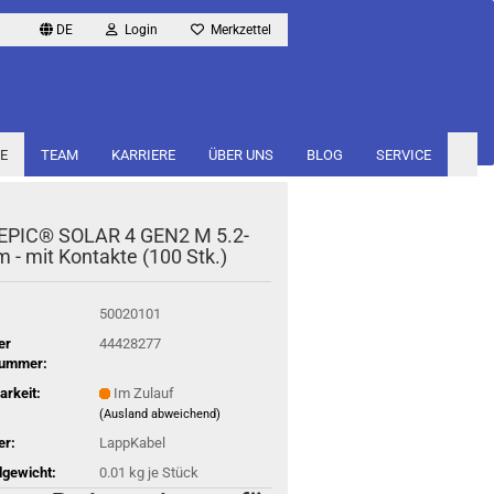
DE
Login
Merkzettel
E
TEAM
KARRIERE
ÜBER UNS
BLOG
SERVICE
EPIC® SOLAR 4 GEN2 M 5.2-
- mit Kon­tak­te (100 Stk.)
50020101
er
44428277
nummer:
arkeit:
Im Zulauf
(Ausland abweichend)
er:
LappKabel
gewicht:
0.01
kg je Stück