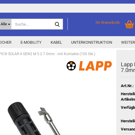
Suche...
Ihr Warenkorb
Alle
ICHER
E-MOBILITY
KABEL
UNTERKONSTRUKTION
WEITER
IC® SOLAR 4 GEN2 M 5.2-7.0mm - mit Kontakte (100 Stk.)
Lapp 
Home Storage
% Aktionen % anzeigen
7.0mm 
Storage M
Epax Deals
Hersteller-Aktionen
Art.Nr.:
Neu / Coming soon
Herstell
Artikel
y
Verfügb
Herstell
Versand