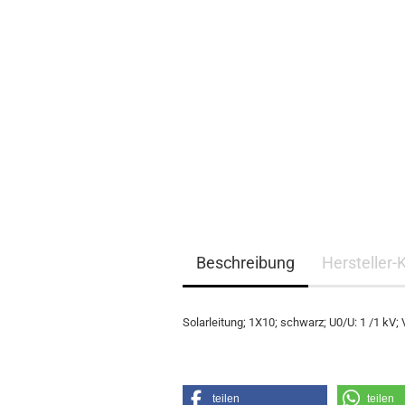
EQ3300
EQ5000
Beschreibung
Hersteller-
Solarleitung; 1X10; schwarz; U0/U: 1 /1 kV;
teilen
teilen