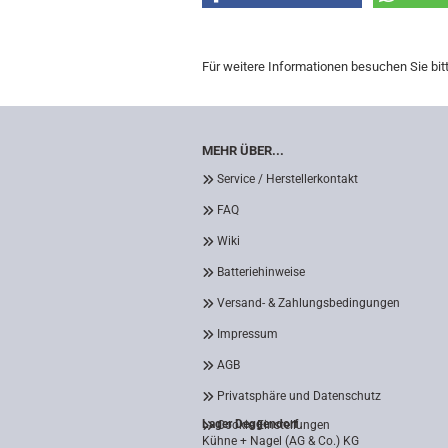
Für weitere Informationen besuchen Sie bit
MEHR ÜBER...
Service / Herstellerkontakt
FAQ
Wiki
Batteriehinweise
Versand- & Zahlungsbedingungen
Impressum
AGB
Privatsphäre und Datenschutz
Lager Deggendorf
Cookie Einstellungen
Kühne + Nagel (AG & Co.) KG