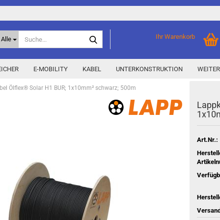
Suche...
Ihr Warenkorb
Alle
ICHER
E-MOBILITY
KABEL
UNTERKONSTRUKTION
WEITER
bel Ölflex® Solar H1 BUR; 1x10mm² schwarz; 500m
Lapp­k
Home Storage
% Aktionen % anzeigen
1x10
Storage M
Epax Deals
Hersteller-Aktionen
Art.Nr.:
Neu / Coming soon
Herstell
Artikel
y
Verfügb
Herstell
Versand