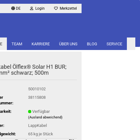
DE
Login
Merkzettel
E
TEAM
KARRIERE
ÜBER UNS
BLOG
SERVICE
a­bel Öl­flex® Solar H1 BUR;
mm² schwarz; 500m
50010102
er
38115808
nummer:
arkeit:
Verfügbar
(Ausland abweichend)
er:
LappKabel
gewicht:
65
kg je Stück