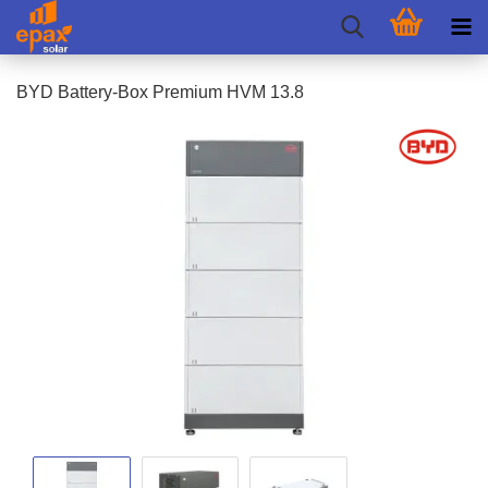
BYD Battery-​Box Pre­mi­um HVM 13.8