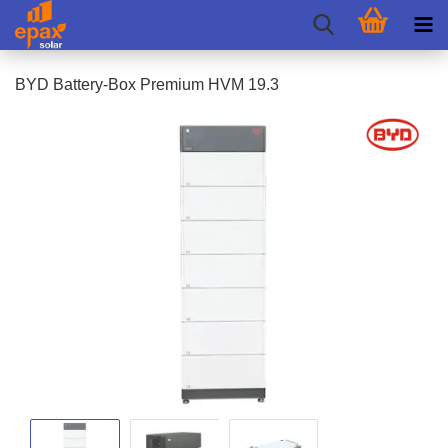
BYD Battery-​Box Pre­mi­um HVM 19.3