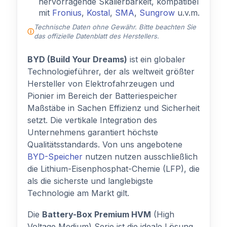
hervorragende Skalierbarkeit, kompatibel
mit
Fronius
,
Kostal
,
SMA
,
Sungrow
u.v.m.
Technische Daten ohne Gewähr. Bitte beachten Sie
das offizielle Datenblatt des Herstellers.
BYD (Build Your Dreams)
ist ein globaler
Technologieführer, der als weltweit größter
Hersteller von Elektrofahrzeugen und
Pionier im Bereich der Batteriespeicher
Maßstäbe in Sachen Effizienz und Sicherheit
setzt. Die vertikale Integration des
Unternehmens garantiert höchste
Qualitätsstandards. Von uns angebotene
BYD-Speicher
nutzen nutzen ausschließlich
die Lithium-Eisenphosphat-Chemie (LFP), die
als die sicherste und langlebigste
Technologie am Markt gilt.
Die
Battery-Box Premium HVM
(High
Voltage Medium) Serie ist die ideale Lösung