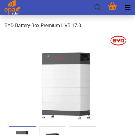
BYD Battery-​Box Pre­mi­um HVB 17.8