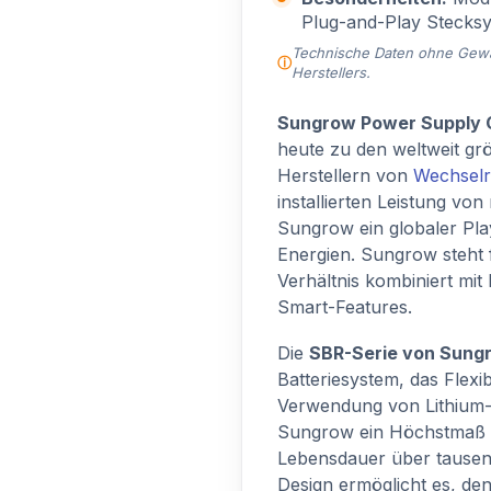
Plug-and-Play Stecksy
Technische Daten ohne Gewähr
Herstellers.
Sungrow Power Supply C
heute zu den weltweit gr
Herstellern von
Wechselr
installierten Leistung vo
Sungrow ein globaler Pla
Energien. Sungrow steht 
Verhältnis kombiniert mi
Smart-Features.
Die
SBR-Serie von Sung
Batteriesystem, das Flexib
Verwendung von Lithium-E
Sungrow ein Höchstmaß a
Lebensdauer über tausen
Design ermöglicht es, d