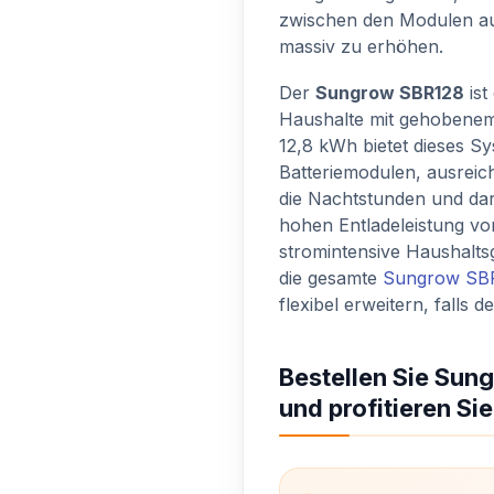
zwischen den Modulen a
massiv zu erhöhen.
Der
Sungrow SBR128
ist
Haushalte mit gehobenem 
12,8 kWh bietet dieses S
Batteriemodulen, ausrei
die Nachtstunden und da
hohen Entladeleistung v
stromintensive Haushaltsg
die gesamte
Sungrow SB
flexibel erweitern, falls 
Bestellen Sie Sun
und profitieren Sie