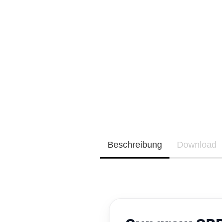
Neu / Coming soon
EQ3300
EQ5000
Beschreibung
Download