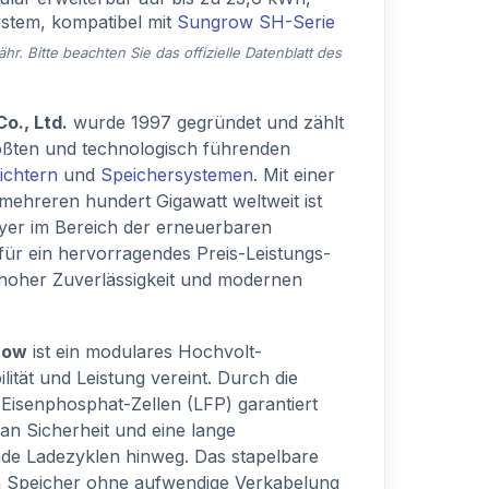
stem, kompatibel mit
Sungrow SH-Serie
. Bitte beachten Sie das offizielle Datenblatt des
o., Ltd.
wurde 1997 gegründet und zählt
ößten und technologisch führenden
ichtern
und
Speichersystemen
. Mit einer
n mehreren hundert Gigawatt weltweit ist
yer im Bereich der erneuerbaren
für ein hervorragendes Preis-Leistungs-
t hoher Zuverlässigkeit und modernen
row
ist ein modulares Hochvolt-
ilität und Leistung vereint. Durch die
isenphosphat-Zellen (LFP) garantiert
n Sicherheit und eine lange
de Ladezyklen hinweg. Das stapelbare
en Speicher ohne aufwendige Verkabelung