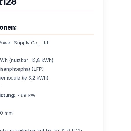
R128
ionen:
wer Supply Co., Ltd.
Wh (nutzbar: 12,8 kWh)
isenphosphat (LFP)
iemodule (je 3,2 kWh)
V
istung:
7,68 kW
30 mm
lar erweiterbar auf bis zu 25,6 kWh,