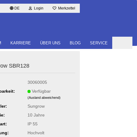
DE
Login
Merkzettel
M
KARRIERE
ÜBER UNS
BLOG
SERVICE
row SBR128
30060005
barkeit:
Verfügbar
(Ausland abweichend)
ler:
Sungrow
ie:
10 Jahre
art:
IP 55
ung:
Hochvolt