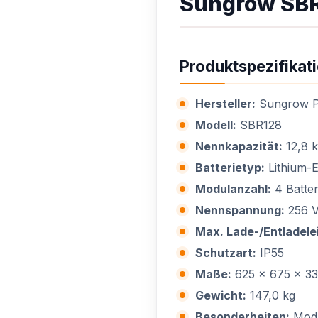
Sungrow SB
Produktspezifikat
Hersteller:
Sungrow Po
Modell:
SBR128
Nennkapazität:
12,8 k
Batterietyp:
Lithium-E
Modulanzahl:
4 Batter
Nennspannung:
256 
Max. Lade-/Entladele
Schutzart:
IP55
Maße:
625 x 675 x 3
Gewicht:
147,0 kg
Besonderheiten:
Modu