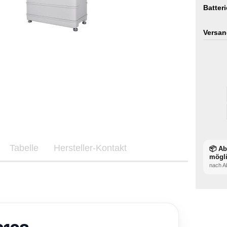
Batter
Versan
Tabelle
Hersteller-Kontakt
📦 A
mögl
nach A