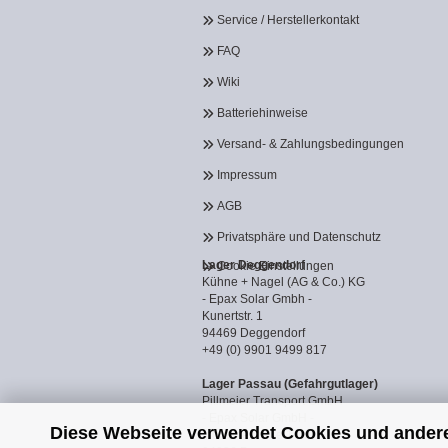
Service / Herstellerkontakt
FAQ
Wiki
Batteriehinweise
Versand- & Zahlungsbedingungen
Impressum
AGB
Privatsphäre und Datenschutz
Lager Deggendorf
Cookie Einstellungen
Kühne + Nagel (AG & Co.) KG
- Epax Solar Gmbh -
Kunertstr. 1
94469 Deggendorf
+49 (0) 9901 9499 817
Lager Passau (Gefahrgutlager)
Pillmeier Transport GmbH
- Epax Solar GmbH -
Diese Webseite verwendet Cookies und ander
Industriestraße 14a