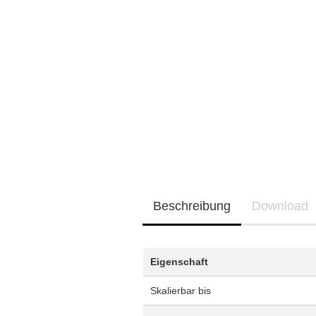
Neu / Coming soon
EQ3300
EQ5000
Beschreibung
Download
Eigenschaft
Skalierbar bis