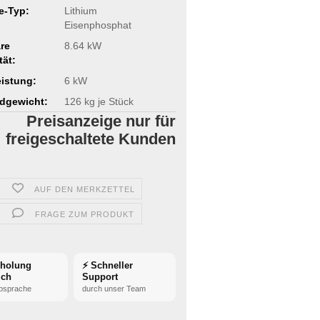
ie-Typ:
Lithium
Eisenphosphat
re
8.64 kW
tät:
istung:
6 kW
dgewicht:
126
kg je Stück
Preisanzeige nur für
freigeschaltete Kunden
AUF DEN MERKZETTEL
FRAGE ZUM PRODUKT
bholung
⚡ Schneller
ich
Support
bsprache
durch unser Team