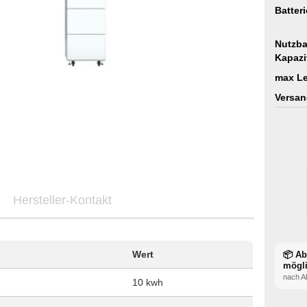
Batter
Nutzba
Kapazi
max Le
Versan
Hersteller-Kontakt
Wert
📦 A
mögl
nach A
10 kwh