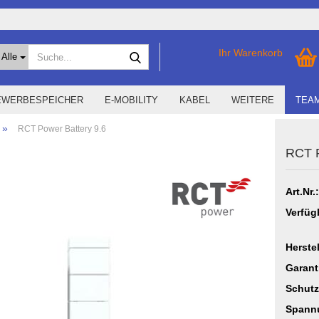
Suche...
Ihr Warenkorb
Alle
EWERBESPEICHER
E-MOBILITY
KABEL
WEITERE
TEA
»
RCT Power Battery 9.6
RCT P
Home Storage
EMS anzeigen
ergy
Storage M
Smart1
Art.Nr.:
Sungrow
SMA
Verfüg
id X
t Energy
Herstel
Garant
Schutz
Spann