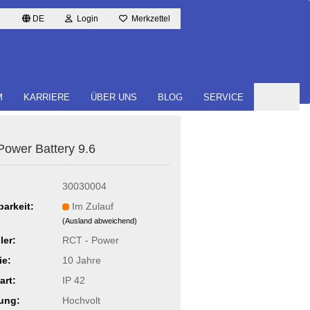
DE
Login
Merkzettel
M
KARRIERE
ÜBER UNS
BLOG
SERVICE
ower Bat­te­ry 9.6
30030004
barkeit:
Im Zulauf
(Ausland abweichend)
ler:
RCT - Power
ie:
10 Jahre
art:
IP 42
ung:
Hochvolt