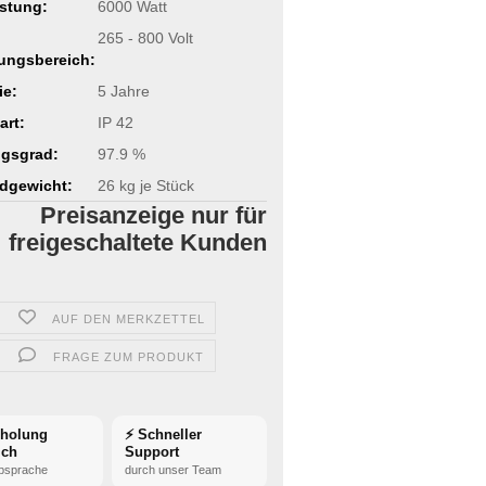
stung:
6000 Watt
265 - 800 Volt
ungsbereich:
ie:
5 Jahre
art:
IP 42
gsgrad:
97.9 %
dgewicht:
26
kg je Stück
Preisanzeige nur für
freigeschaltete Kunden
AUF DEN MERKZETTEL
FRAGE ZUM PRODUKT
bholung
⚡ Schneller
ich
Support
bsprache
durch unser Team