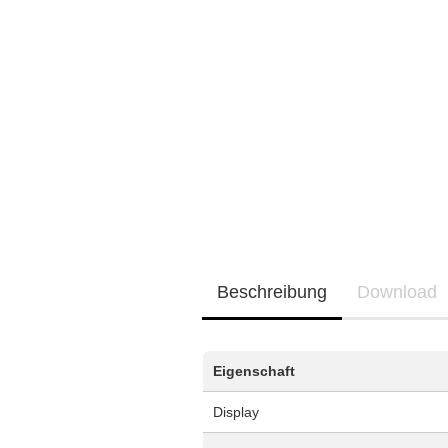
Neu / Coming soon
EQ3300
EQ5000
Beschreibung
Download
Eigenschaft
Display