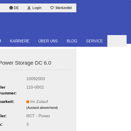
DE
Login
Merkzettel
M
KARRIERE
ÜBER UNS
BLOG
SERVICE
ower Sto­rage DC 6.0
10092003
ler
110-0002
lnummer:
barkeit:
Im Zulauf
(Ausland abweichend)
ler:
RCT - Power
n:
3