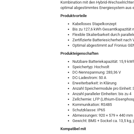
Kombination mit den Hybrid-Wechselrichtern
optimal abgestimmtes Energiesystem aus ein
Produktvorteile
Kabelloses Stapelkonzept
Bis zu 127,6 kWh Gesamtkapazität 
Flexible Skalierbarkeit durch parallel
Zertifizierte Batteriesicherheit nac
Optimal abgestimmt auf Fronius GEN
Produkteigenschaften
Nutzbare Batteriekapazität: 15,9 kW
Speichertyp: Hochvolt
DC-Nennspannung: 283,36 V
DC-Ladestrom: 50 A
Erweiterbarkeit: in Klärung
Anzahl Speichermodule pro Einheit: 3
Anzahl paralleler Einheiten: bis zu 4
Zellchemie: LFP (Lithium-Eisenphos
Kommunikation: RS485
Schutzklasse: IP65
Abmessungen: 920 × 579 × 440 mm (
Gewicht: BMS + Sockel ca. 13,5 kg, 
Kompatibel mit