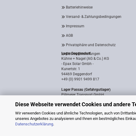
Batteriehinweise
Versand- & Zahlungsbedingungen
Impressum
AGB
Privatsphäre und Datenschutz
Lager Deggendorf
Cookie Einstellungen
Kühne + Nagel (AG & Co.) KG
- Epax Solar Gmbh -
Kunertstr. 1
94469 Deggendorf
+49 (0) 9901 9499 817
Lager Passau (Gefahrgutlager)
Pillmeier Transport GmbH
- Epax Solar GmbH -
Diese Webseite verwendet Cookies und andere T
Industriestraße 14a
94036 Passau
Wir verwenden Cookies und ähnliche Technologien, auch von Drittanbie
0851 8818187
unseres Angebotes zu analysieren und Ihnen ein bestmögliches Einkauf
Datenschutzerklärung
.