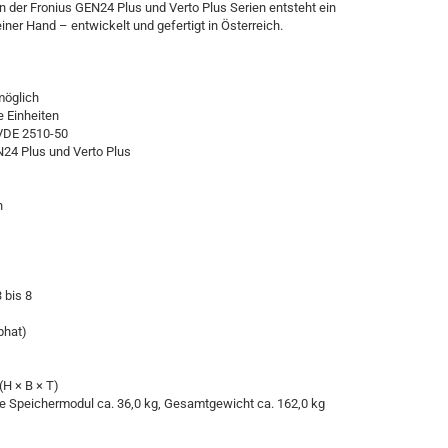
 der Fronius GEN24 Plus und Verto Plus Serien entsteht ein
er Hand – entwickelt und gefertigt in Österreich.
möglich
e Einheiten
h VDE 2510-50
24 Plus und Verto Plus
h
 bis 8
phat)
H × B × T)
je Speichermodul ca. 36,0 kg, Gesamtgewicht ca. 162,0 kg