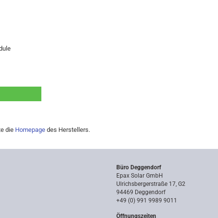
dule
te die
Homepage
des Herstellers.
Büro Deggendorf
Epax Solar GmbH
Ulrichsbergerstraße 17, G2
94469 Deggendorf
+49 (0) 991 9989 9011
Öffnungszeiten