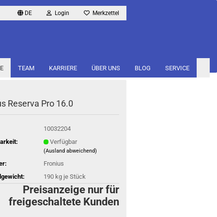
DE
Login
Merkzettel
E
TEAM
KARRIERE
ÜBER UNS
BLOG
SERVICE
­us Re­ser­va Pro 16.0
10032204
arkeit:
Verfügbar
(Ausland abweichend)
er:
Fronius
gewicht:
190
kg je Stück
Preisanzeige nur für
freigeschaltete Kunden