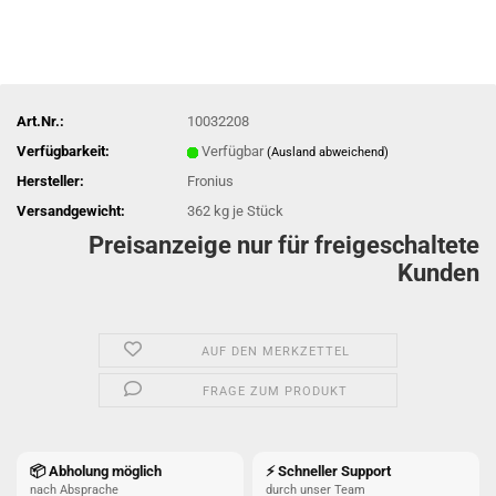
Art.Nr.:
10032208
Verfügbarkeit:
Verfügbar
(Ausland abweichend)
Hersteller:
Fronius
Versandgewicht:
362
kg je Stück
Preisanzeige nur für freigeschaltete
Kunden
AUF DEN MERKZETTEL
FRAGE ZUM PRODUKT
📦 Abholung möglich
⚡ Schneller Support
nach Absprache
durch unser Team