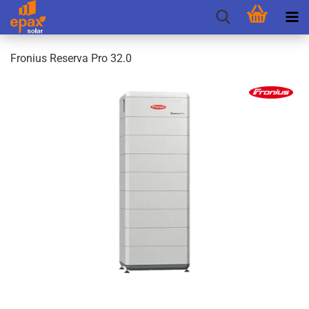
Fro­ni­us Re­ser­va Pro 32.0