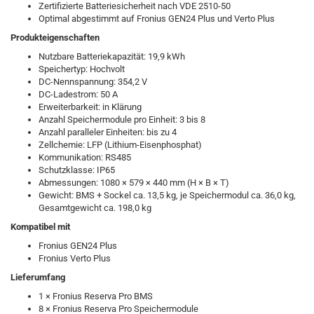
Zertifizierte Batteriesicherheit nach VDE 2510-50
Optimal abgestimmt auf Fronius GEN24 Plus und Verto Plus
Produkteigenschaften
Nutzbare Batteriekapazität: 19,9 kWh
Speichertyp: Hochvolt
DC-Nennspannung: 354,2 V
DC-Ladestrom: 50 A
Erweiterbarkeit: in Klärung
Anzahl Speichermodule pro Einheit: 3 bis 8
Anzahl paralleler Einheiten: bis zu 4
Zellchemie: LFP (Lithium-Eisenphosphat)
Kommunikation: RS485
Schutzklasse: IP65
Abmessungen: 1080 × 579 × 440 mm (H × B × T)
Gewicht: BMS + Sockel ca. 13,5 kg, je Speichermodul ca. 36,0 kg,
Gesamtgewicht ca. 198,0 kg
Kompatibel mit
Fronius GEN24 Plus
Fronius Verto Plus
Lieferumfang
1 × Fronius Reserva Pro BMS
8 × Fronius Reserva Pro Speichermodule