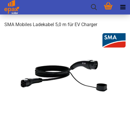
SMA Mo­bi­les La­de­ka­bel 5,0 m für EV Char­ger