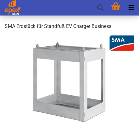
SMA Erd­stück für Stand­fuß EV Char­ger Busi­ness