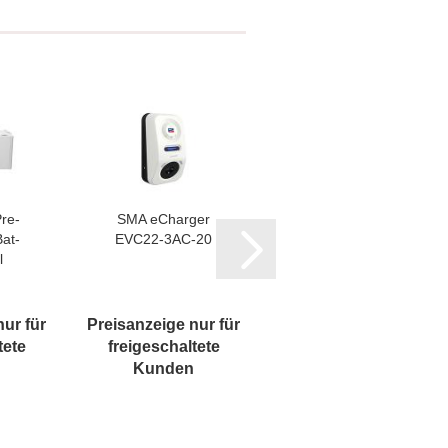
re­
SMA eChar­ger
Ge­fahr­gut­zu­
at­
EVC22-​​3AC-​20
schlag
l
nur für
Preisanzeige nur für
Preisanzeige nur für
tete
freigeschaltete
freigeschaltete
Kunden
Kunden