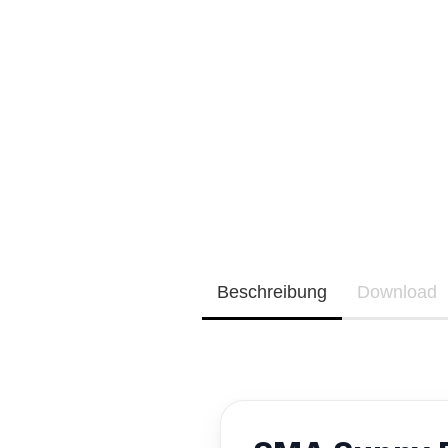
Neu / Coming soon
EQ3300
EQ5000
Beschreibung
Download