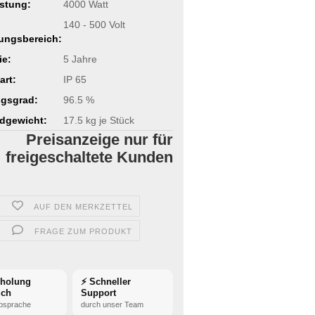
stung:
4000 Watt
140 - 500 Volt
ungsbereich:
ie:
5 Jahre
art:
IP 65
gsgrad:
96.5 %
dgewicht:
17.5
kg je Stück
Preisanzeige nur für
freigeschaltete Kunden
AUF DEN MERKZETTEL
FRAGE ZUM PRODUKT
bholung
⚡ Schneller
ich
Support
bsprache
durch unser Team