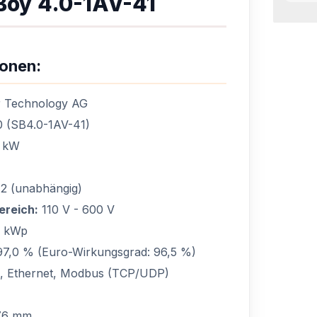
oy 4.0-1AV-41
ionen:
 Technology AG
 (SB4.0-1AV-41)
 kW
2 (unabhängig)
reich:
110 V - 600 V
5 kWp
7,0 % (Euro-Wirkungsgrad: 96,5 %)
 Ethernet, Modbus (TCP/UDP)
76 mm