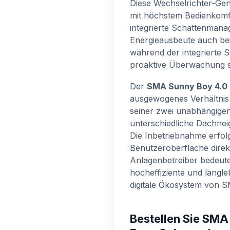
Diese Wechselrichter-Gene
mit höchstem Bedienkomf
integrierte Schattenman
Energieausbeute auch bei 
während der integrierte 
proaktive Überwachung so
Der
SMA Sunny Boy 4.0
ausgewogenes Verhältnis
seiner zwei unabhängige
unterschiedliche Dachneig
Die Inbetriebnahme erfolg
Benutzeroberfläche direk
Anlagenbetreiber bedeute
hocheffiziente und langle
digitale Ökosystem von S
Bestellen Sie SMA