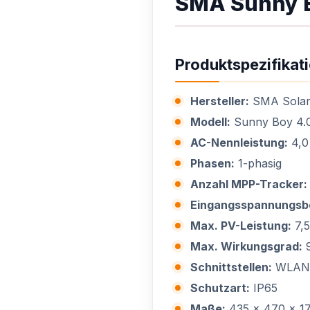
SMA Sunny B
Produktspezifikat
Hersteller:
SMA Solar
Modell:
Sunny Boy 4.0
AC-Nennleistung:
4,0
Phasen:
1-phasig
Anzahl MPP-Tracker:
Eingangsspannungsbe
Max. PV-Leistung:
7,
Max. Wirkungsgrad:
9
Schnittstellen:
WLAN,
Schutzart:
IP65
Maße:
435 x 470 x 1