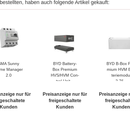
bestellten, haben auch folgende Artikel gekauft:
SMA Sunny
BYD Battery-​​
BYD B-Box P
me Ma­na­ger
Box Pre­mi­um
mi­um HVM B
2.0
HVS/HVM Con­
te­rie­mo­du
trol Unit...
2,76...
nzeige nur für
Preisanzeige nur für
Preisanzeige 
igeschaltete
freigeschaltete
freigeschal
Kunden
Kunden
Kunden