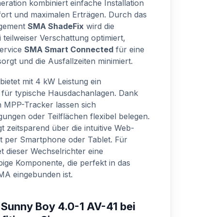
ration kombiniert einfache Installation
ort und maximalen Erträgen. Durch das
agement
SMA ShadeFix
wird die
teilweiser Verschattung optimiert,
Service
SMA Smart Connected
für eine
rgt und die Ausfallzeiten minimiert.
bietet mit 4 kW Leistung ein
 für typische Hausdachanlagen. Dank
n MPP-Tracker lassen sich
ungen oder Teilflächen flexibel belegen.
t zeitsparend über die intuitive Web-
t per Smartphone oder Tablet. Für
t dieser Wechselrichter eine
bige Komponente, die perfekt in das
MA eingebunden ist.
 Sunny Boy 4.0-1 AV-41 bei