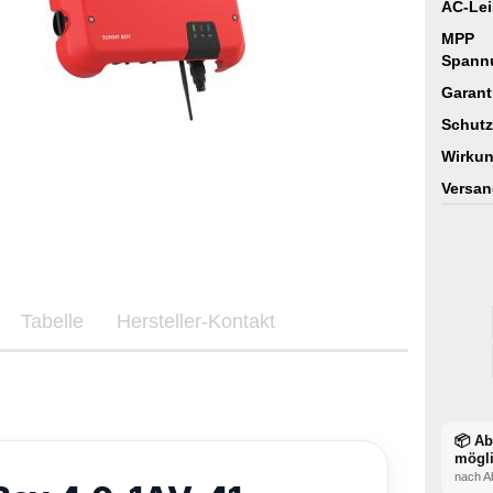
AC-Lei
MPP
Spann
Garant
Schutz
Wirkun
Versan
Tabelle
Hersteller-Kontakt
📦 A
mögl
nach A