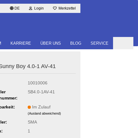
DE
Login
Merkzettel
M
KARRIERE
ÜBER UNS
BLOG
SERVICE
unny Boy 4.0-1 AV-41
10010006
ler
SB4.0-1AV-41
lnummer:
barkeit:
Im Zulauf
(Ausland abweichend)
ler:
SMA
n:
1