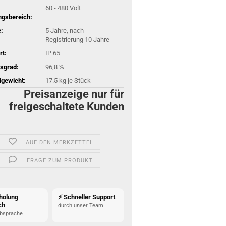
60 - 480 Volt
gsbereich:
:
5 Jahre, nach
Registrierung 10 Jahre
rt:
IP 65
sgrad:
96,8 %
gewicht:
17.5
kg je Stück
Preisanzeige nur für
freigeschaltete Kunden
AUF DEN MERKZETTEL
FRAGE ZUM PRODUKT
holung
⚡ Schneller Support
ch
durch unser Team
bsprache