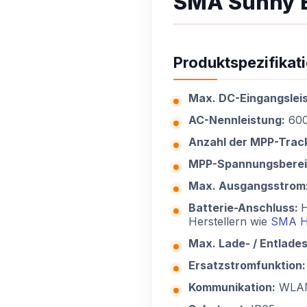
SMA Sunny B
Produktspezifikat
Max. DC-Eingangslei
AC-Nennleistung:
60
Anzahl der MPP-Trac
MPP-Spannungsberei
Max. Ausgangsstrom
Batterie-Anschluss:
H
Herstellern wie
SMA H
Max. Lade- / Entlade
Ersatzstromfunktion
Kommunikation:
WLAN 