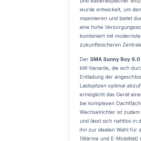
und Batteriespeicher effiz
wurde entwickelt, um den
maximieren und bietet dur
eine hohe Versorgungssi
kombiniert mit modernste
zukunftssicheren Zentral
Der
SMA Sunny Boy 6.0
kW-Variante, die sich du
Entladung der angeschlos
Lastspitzen optimal abzu
ermöglicht das Gerät ein
bei komplexen Dachfläch
Wechselrichter ist zudem f
und lässt sich nahtlos i
ihn zur idealen Wahl für
(Wärme und E-Mobilität) 