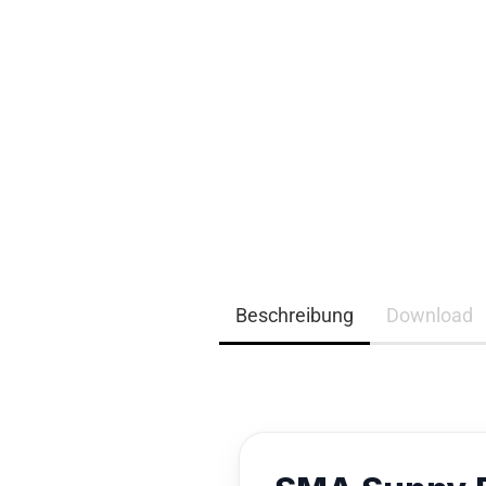
EQ3300
EQ5000
Beschreibung
Download