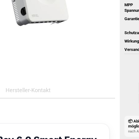
MPP
Spannun
Garantie
Schutza
Wirkung
Versand
Hersteller-Kontakt
📦 Ab
mögli
nach A