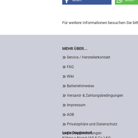
teilen
teilen
Für weitere Informationen besuchen Sie bit
MEHR ÜBER...
Service / Herstellerkontakt
FAQ
Wiki
Batteriehinweise
Versand- & Zahlungsbedingungen
Impressum
AGB
Privatsphäre und Datenschutz
Lager Deggendorf
Cookie Einstellungen