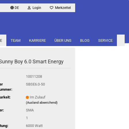
DE
Login
Merkzettel
E
TEAM
KARRIERE
ÜBER UNS
BLOG
SERVICE
unny Boy 6.0 Smart En­er­gy
10011208
er
SBSE6.0-50
nummer:
arkeit:
Im Zulauf
(Ausland abweichend)
er:
SMA
1
tung:
6000 Watt