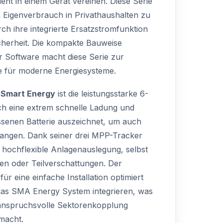
ient in einem Gerät vereinen. Diese Serie
 Eigenverbrauch in Privathaushalten zu
ch ihre integrierte Ersatzstromfunktion
cherheit. Die kompakte Bauweise
r Software macht diese Serie zur
e für moderne Energiesysteme.
 Smart Energy
ist die leistungsstarke 6-
rch eine extrem schnelle Ladung und
senen Batterie auszeichnet, um auch
fangen. Dank seiner drei MPP-Tracker
e hochflexible Anlagenauslegung, selbst
en oder Teilverschattungen. Der
ür eine einfache Installation optimiert
n das SMA Energy System integrieren, was
 anspruchsvolle Sektorenkopplung
macht.