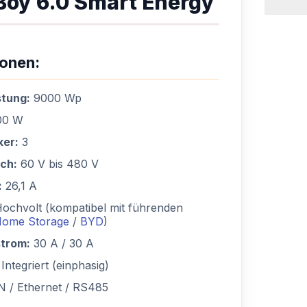
oy 6.0 Smart Energy
ionen:
stung:
9000 Wp
00 W
ker:
3
ch:
60 V bis 480 V
:
26,1 A
ochvolt (kompatibel mit führenden
ome Storage
/
BYD
)
strom:
30 A / 30 A
:
Integriert (einphasig)
/ Ethernet / RS485