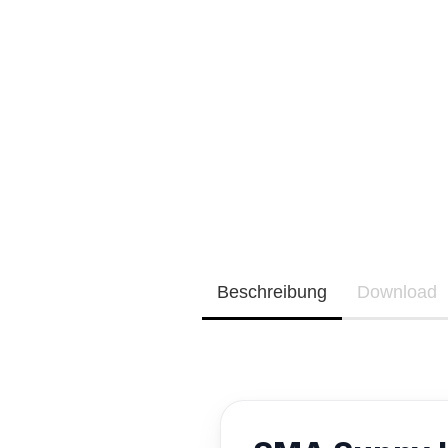
Neu / Coming soon
EQ3300
EQ5000
Beschreibung
Download