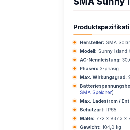
SMA Sunny I
Produktspezifikat
Hersteller:
SMA Solar
Modell:
Sunny Island X
AC-Nennleistung:
30,
Phasen:
3-phasig
Max. Wirkungsgrad:
9
Batteriespannungsbe
SMA Speicher
)
Max. Ladestrom / Ent
Schutzart:
IP65
Maße:
772 x 837,3 x
Gewicht:
104,0 kg