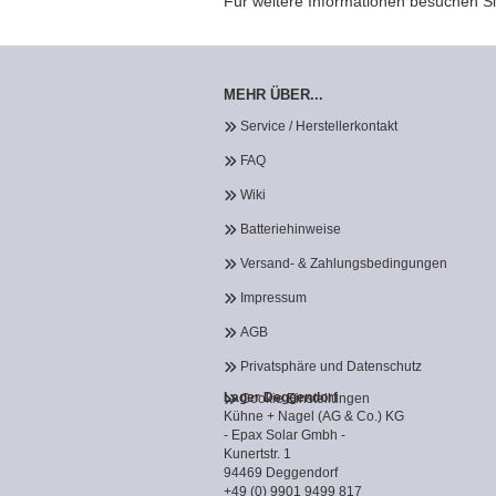
Für weitere Informationen besuchen Si
MEHR ÜBER...
Service / Herstellerkontakt
FAQ
Wiki
Batteriehinweise
Versand- & Zahlungsbedingungen
Impressum
AGB
Privatsphäre und Datenschutz
Lager Deggendorf
Cookie Einstellungen
Kühne + Nagel (AG & Co.) KG
- Epax Solar Gmbh -
Kunertstr. 1
94469 Deggendorf
+49 (0) 9901 9499 817