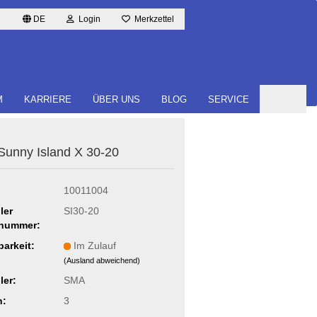
DE
Login
Merkzettel
M
KARRIERE
ÜBER UNS
BLOG
SERVICE
unny Is­land X 30-20
10011004
ler
SI30-20
lnummer:
barkeit:
Im Zulauf
(Ausland abweichend)
ler:
SMA
n:
3