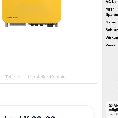
AC-Lei
MPP
Spann
Garant
Schutz
Wirkun
Versan
Tabelle
Hersteller-Kontakt
📦 A
mögl
nach A