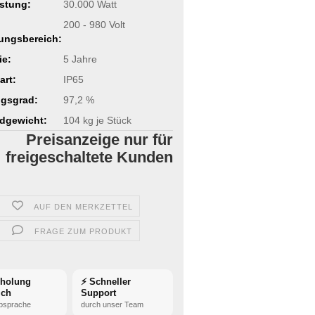
stung:
30.000 Watt
200 - 980 Volt
ungsbereich:
ie:
5 Jahre
art:
IP65
gsgrad:
97,2 %
dgewicht:
104
kg je Stück
Preisanzeige nur für
freigeschaltete Kunden
AUF DEN MERKZETTEL
FRAGE ZUM PRODUKT
bholung
⚡ Schneller
ich
Support
bsprache
durch unser Team