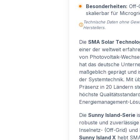
Besonderheiten:
Off-G
skalierbar für Microgr
Technische Daten ohne Gewähr
Herstellers.
Die
SMA Solar Technolo
einer der weltweit erfah
von Photovoltaik-Wechsel
hat das deutsche Unterne
maßgeblich geprägt und i
der Systemtechnik. Mit üb
Präsenz in 20 Ländern st
höchste Qualitätsstandar
Energiemanagement-Lös
Die
Sunny Island-Serie
i
robuste und zuverlässige
Inselnetz- (Off-Grid) un
Sunny Island X
hebt SMA 