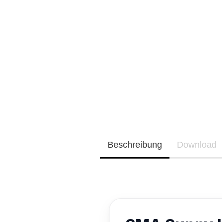
Neu / Coming soon
EQ3300
EQ5000
Beschreibung
Download