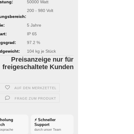
stung:
50000 Watt
200 - 980 Volt
ungsbereich:
ie:
5 Jahre
art:
IP 65
gsgrad:
97.2 %
dgewicht:
104
kg je Stück
Preisanzeige nur für
freigeschaltete Kunden
AUF DEN MERKZETTEL
FRAGE ZUM PRODUKT
bholung
⚡ Schneller
ich
Support
bsprache
durch unser Team