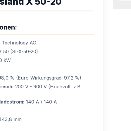
sland X 50-20
ionen:
 Technology AG
 50 (SI-X-50-20)
0 kW
8,0 % (Euro-Wirkungsgrad: 97,2 %)
reich:
200 V - 900 V (Hochvolt, z.B.
ladestrom:
140 A / 140 A
 443,8 mm