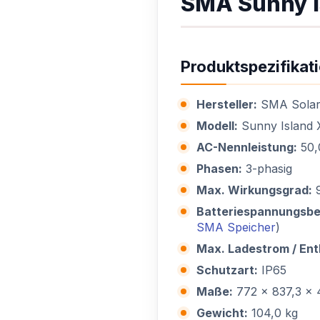
SMA Sunny I
Produktspezifikat
Hersteller:
SMA Solar
Modell:
Sunny Island X
AC-Nennleistung:
50,
Phasen:
3-phasig
Max. Wirkungsgrad:
9
Batteriespannungsbe
SMA Speicher
)
Max. Ladestrom / Ent
Schutzart:
IP65
Maße:
772 x 837,3 x
Gewicht:
104,0 kg