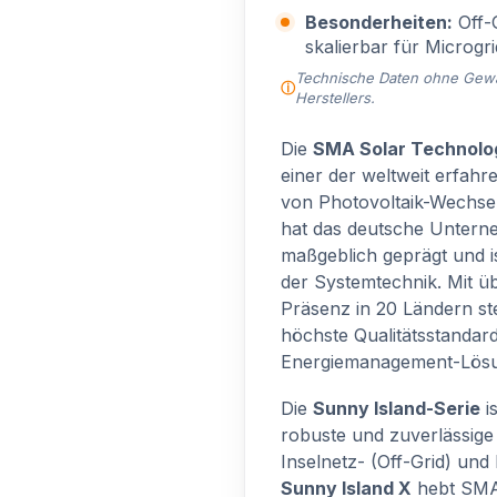
Besonderheiten:
Off-G
skalierbar für Microgr
Technische Daten ohne Gewähr
Herstellers.
Die
SMA Solar Technolo
einer der weltweit erfah
von Photovoltaik-Wechsel
hat das deutsche Unterne
maßgeblich geprägt und i
der Systemtechnik. Mit üb
Präsenz in 20 Ländern st
höchste Qualitätsstandar
Energiemanagement-Lös
Die
Sunny Island-Serie
i
robuste und zuverlässige
Inselnetz- (Off-Grid) un
Sunny Island X
hebt SMA 