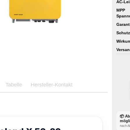
AC-Lei
MPP
Spann
Garant
Schutz
Wirkun
Versan
Tabelle
Hersteller-Kontakt
📦 A
mögl
nach A