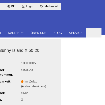
DE
Login
Merkzettel
M
KARRIERE
ÜBER UNS
BLOG
SERVICE
unny Is­land X 50-20
10011005
ler
SI50-20
lnummer:
barkeit:
Im Zulauf
(Ausland abweichend)
ler:
SMA
n:
3