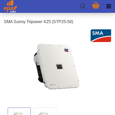
SMA Sunny Tri­power X25 (STP25-​50)