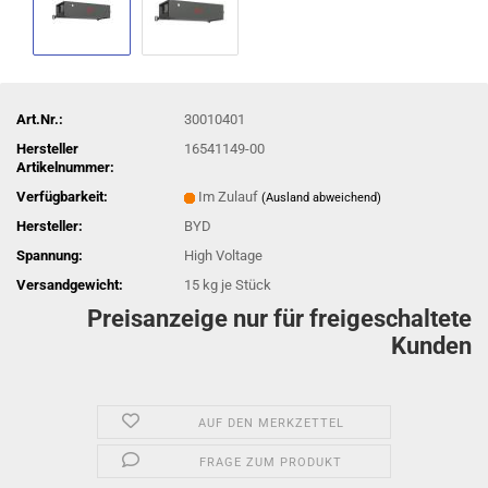
Art.Nr.:
30010401
Hersteller
16541149-00
Artikelnummer:
Verfügbarkeit:
Im Zulauf
(Ausland abweichend)
Hersteller:
BYD
Spannung:
High Voltage
Versandgewicht:
15
kg je Stück
Preisanzeige nur für freigeschaltete
Kunden
AUF DEN MERKZETTEL
FRAGE ZUM PRODUKT