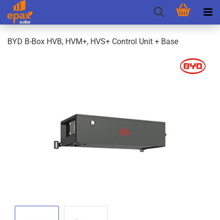
BYD B-Box HVB, HVM+, HVS+ Con­trol Unit + Base