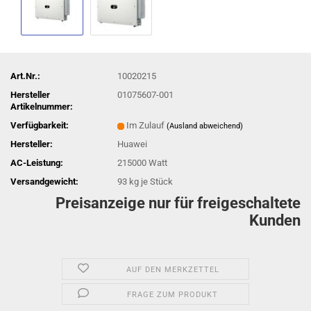
Art.Nr.:
10020215
Hersteller
01075607-001
Artikelnummer:
Verfügbarkeit:
Im Zulauf
(Ausland abweichend)
Hersteller:
Huawei
AC-Leistung:
215000 Watt
Versandgewicht:
93
kg je Stück
Preisanzeige nur für freigeschaltete
Kunden
AUF DEN MERKZETTEL
FRAGE ZUM PRODUKT