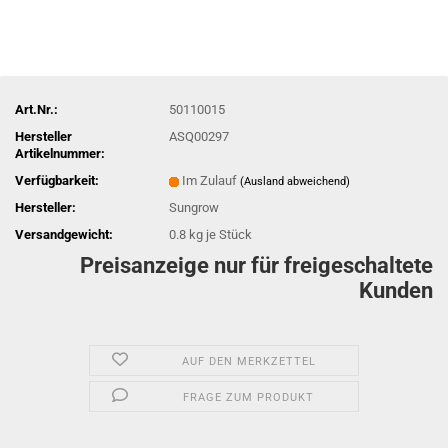
Art.Nr.:
50110015
Hersteller
ASQ00297
Artikelnummer:
Verfügbarkeit:
Im Zulauf
(Ausland abweichend)
Hersteller:
Sungrow
Versandgewicht:
0.8
kg je Stück
Preisanzeige nur für freigeschaltete
Kunden
AUF DEN MERKZETTEL
FRAGE ZUM PRODUKT