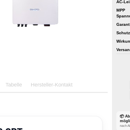
AC-Lei
MPP
Spann
Garant
Schutz
Wirkun
Versan
Tabelle
Hersteller-Kontakt
📦 A
mögl
nach A