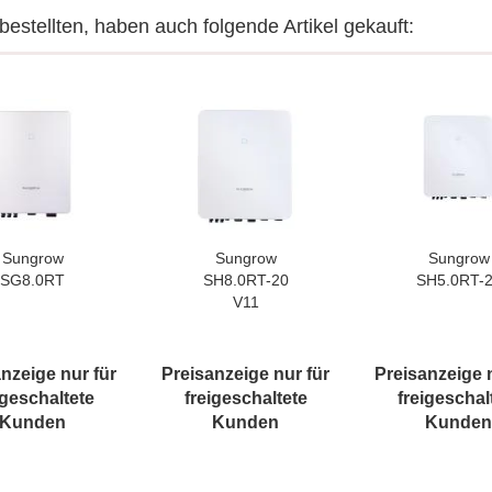
bestellten, haben auch folgende Artikel gekauft:
Sungrow
Sungrow
Sungrow
SG8.0RT
SH8.0RT-​20
SH5.0RT-​
V11
nzeige nur für
Preisanzeige nur für
Preisanzeige 
igeschaltete
freigeschaltete
freigeschal
Kunden
Kunden
Kunden