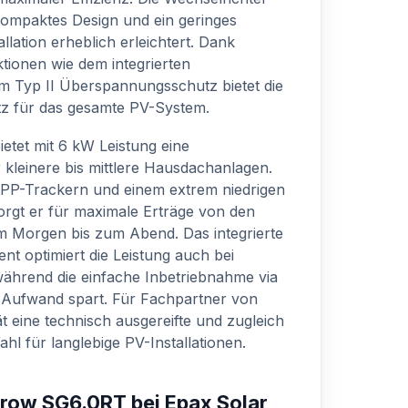
kompaktes Design und ein geringes
llation erheblich erleichtert. Dank
tionen wie dem integrierten
m Typ II Überspannungsschutz bietet die
z für das gesamte PV-System.
ietet mit 6 kW Leistung eine
 kleinere bis mittlere Hausdachanlagen.
PP-Trackern und einem extrem niedrigen
rgt er für maximale Erträge von den
m Morgen bis zum Abend. Das integrierte
 optimiert die Leistung auch bei
 während die einfache Inbetriebnahme via
 Aufwand spart. Für Fachpartner von
ät eine technisch ausgereifte und zugleich
Wahl für langlebige PV-Installationen.
grow SG6.0RT bei Epax Solar