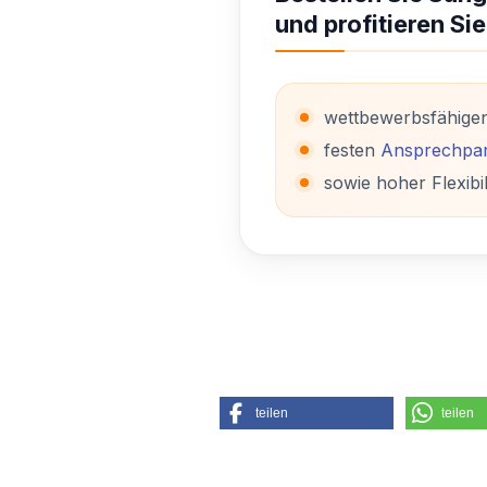
und profitieren Sie
wettbewerbsfähige
festen
Ansprechpar
sowie hoher Flexibil
teilen
teilen