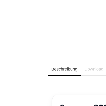
Neu / Coming soon
EQ3300
EQ5000
Beschreibung
Download