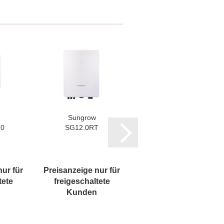
Sungrow
Sungrow
20
SG12.0RT
SH15T-​​V11
nur für
Preisanzeige nur für
Preisanzeige nur für
tete
freigeschaltete
freigeschaltete
Kunden
Kunden