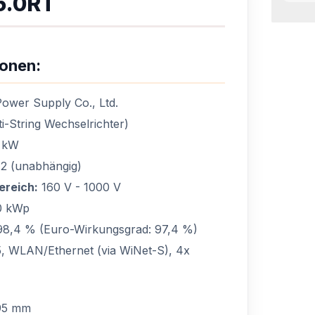
6.0RT
ionen:
wer Supply Co., Ltd.
-String Wechselrichter)
 kW
2 (unabhängig)
reich:
160 V - 1000 V
0 kWp
8,4 % (Euro-Wirkungsgrad: 97,4 %)
 WLAN/Ethernet (via WiNet-S), 4x
95 mm