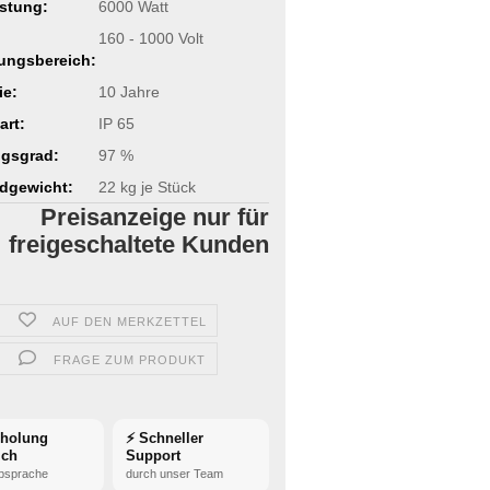
stung:
6000 Watt
160 - 1000 Volt
ungsbereich:
ie:
10 Jahre
art:
IP 65
gsgrad:
97 %
dgewicht:
22
kg je Stück
Preisanzeige nur für
freigeschaltete Kunden
AUF DEN MERKZETTEL
FRAGE ZUM PRODUKT
bholung
⚡ Schneller
ich
Support
bsprache
durch unser Team