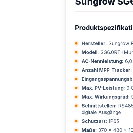
Sungrow SG
Produktspezifikat
Hersteller:
Sungrow Po
Modell:
SG6.0RT (Multi
AC-Nennleistung:
6,0
Anzahl MPP-Tracker:
Eingangsspannungsbe
Max. PV-Leistung:
9,
Max. Wirkungsgrad:
9
Schnittstellen:
RS485,
digitale Ausgänge
Schutzart:
IP65
Maße:
370 x 480 x 1