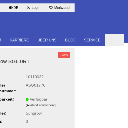
DE
Login
Merkzettel
M
KARRIERE
ÜBER UNS
BLOG
SERVICE
-28%
row SG6.0RT
10110032
ler
ASG01776
lnummer:
barkeit:
Verfügbar
(Ausland abweichend)
ler:
Sungrow
n:
3