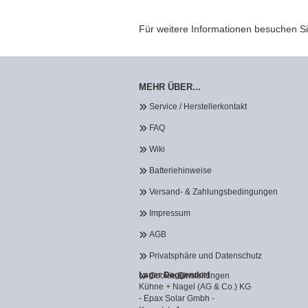
Für weitere Informationen besuchen Si
MEHR ÜBER...
Service / Herstellerkontakt
FAQ
Wiki
Batteriehinweise
Versand- & Zahlungsbedingungen
Impressum
AGB
Privatsphäre und Datenschutz
Lager Deggendorf
Cookie Einstellungen
Kühne + Nagel (AG & Co.) KG
- Epax Solar Gmbh -