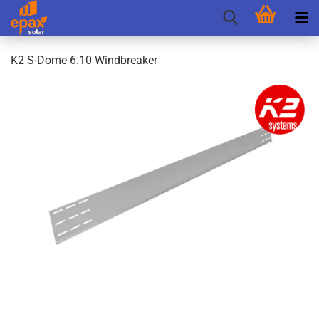
K2 S-​Dome 6.10 Wind­brea­ker