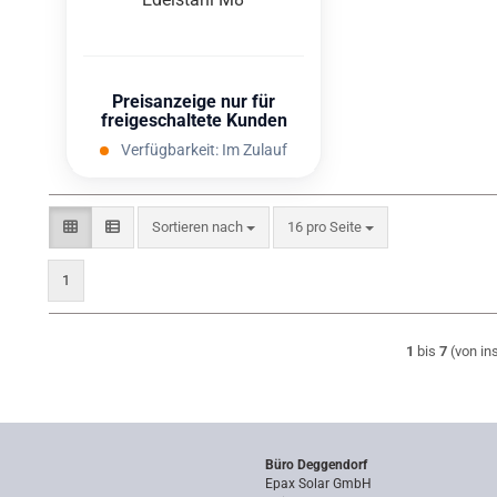
Preisanzeige nur für
freigeschaltete Kunden
Verfügbarkeit:
Im Zulauf
Sortieren nach
pro Seite
Sortieren nach
16 pro Seite
1
1
bis
7
(von i
Büro Deggendorf
Epax Solar GmbH