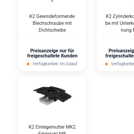
K2 Ge­win­de­for­men­de
K2 Zy­lin­der­
Blech­schrau­be mit
be mit Un­ter­k
Dicht­schei­be
nung
Preisanzeige nur für
Preisanzeig
freigeschaltete Kunden
freigeschalt
Verfügbarkeit:
Im Zulauf
Verfügbarke
K2 Ein­le­ge­mut­ter MK2
Edel­stahl M8