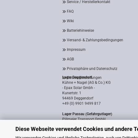
Service / Herstellerkontakt
FAQ
Wiki
Batteriehinweise
Versand- & Zahlungsbedingungen
Impressum
AGB
Privatsphäre und Datenschutz
Lager Deggendorf
Cookie Einstellungen
Kühne + Nagel (AG & Co.) KG
- Epax Solar Gmbh -
Kunertstr. 1
94469 Deggendorf
+49 (0) 9901 9499 817
Lager Passau (Gefahrgutlager)
Pillmeier Transport GmbH
- Epax Solar GmbH -
Diese Webseite verwendet Cookies und andere T
Industriestraße 14a
94036 Passau
Wir verwenden Cookies und ähnliche Technologien, auch von Drittanbie