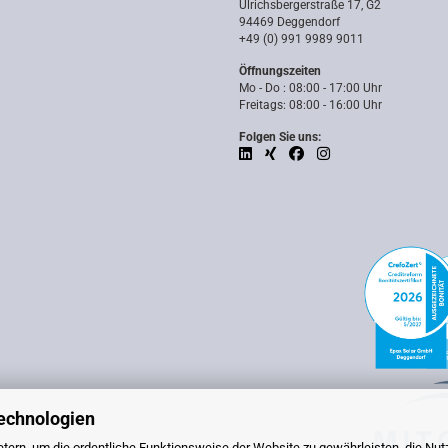
Ulrichsbergerstraße 17, G2
94469 Deggendorf
+49 (0) 991 9989 9011
Öffnungszeiten
Mo - Do : 08:00 - 17:00 Uhr
Freitags: 08:00 - 16:00 Uhr
Folgen Sie uns:
echnologien
tern, um die ordentliche Funktionsweise der Website zu gewährleisten, die Nu