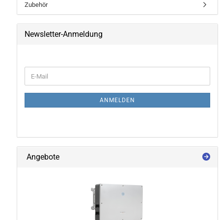
Zubehör
EQ3300
Newsletter-Anmeldung
EQ5000
WEITER ZUR NEWSLETTER-ANMELDUNG
E-Mail
ANMELDEN
Angebote