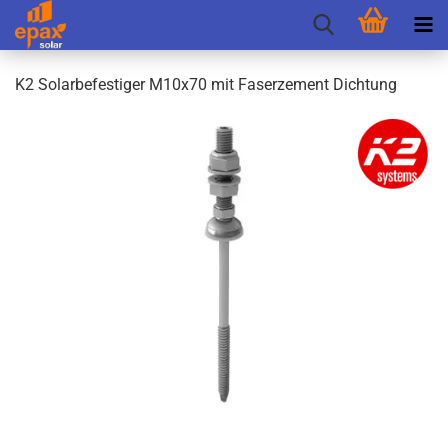
K2 So­lar­be­fes­ti­ger M10x70 mit Fa­ser­ze­ment Dich­tung