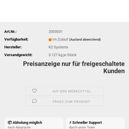
Art.Nr.:
2003031
Verfügbarkeit:
Im Zulauf
(Ausland abweichend)
Hersteller:
K2 Systems
Versandgewicht:
0.127
kg je Stück
Preisanzeige nur für freigeschaltete
Kunden
AUF DEN MERKZETTEL
FRAGE ZUM PRODUKT
📦 Abholung möglich
⚡ Schneller Support
nach Absprache
durch unser Team