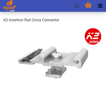
K2 In­ser­ti­on Rail Cross Con­nec­tor