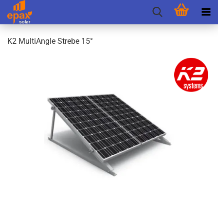
K2 Mul­tiAng­le Stre­be 15°