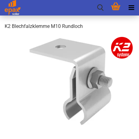
K2 Blech­falz­klem­me M10 Rund­loch