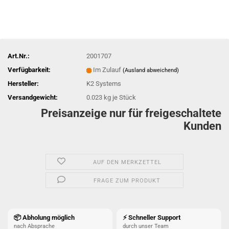
Art.Nr.:
2001707
Verfügbarkeit:
Im Zulauf
(Ausland abweichend)
Hersteller:
K2 Systems
Versandgewicht:
0.023
kg je Stück
Preisanzeige nur für freigeschaltete
Kunden
AUF DEN MERKZETTEL
FRAGE ZUM PRODUKT
📦 Abholung möglich
⚡ Schneller Support
nach Absprache
durch unser Team