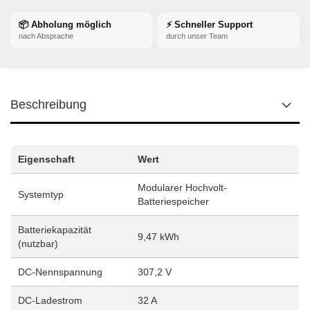
📦 Abholung möglich
⚡ Schneller Support
nach Absprache
durch unser Team
Beschreibung
Eigenschaft
Wert
Modularer Hochvolt-
Systemtyp
Batteriespeicher
Batteriekapazität
9,47 kWh
(nutzbar)
DC-Nennspannung
307,2 V
DC-Ladestrom
32 A