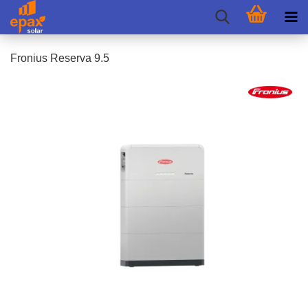
Fro­ni­us Re­ser­va 9.5