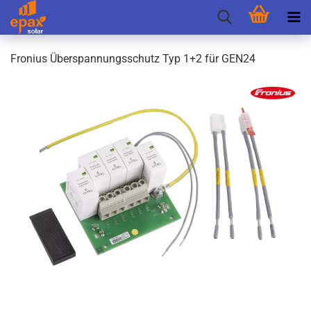
Fro­ni­us Über­span­nungs­schutz Typ 1+2 für GEN24