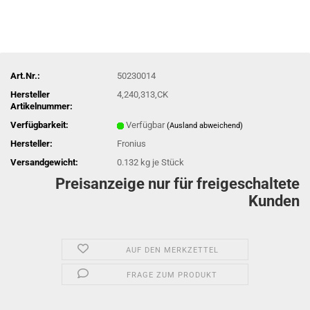
Art.Nr.:
50230014
Hersteller
4,240,313,CK
Artikelnummer:
Verfügbarkeit:
Verfügbar
(Ausland abweichend)
Hersteller:
Fronius
Versandgewicht:
0.132
kg je Stück
Preisanzeige nur für freigeschaltete
Kunden
AUF DEN MERKZETTEL
FRAGE ZUM PRODUKT