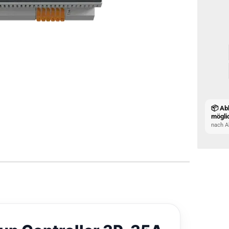
📦 Ab
mögli
nach A