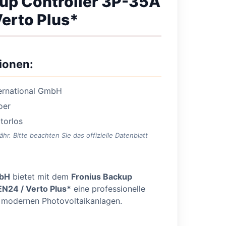
up Controller 3P-35A
Verto Plus*
ionen:
ternational GmbH
oer
torlos
. Bitte beachten Sie das offizielle Datenblatt
mbH
bietet mit dem
Fronius Backup
EN24 / Verto Plus*
eine professionelle
n modernen Photovoltaikanlagen.