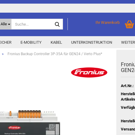
Suche...
Ihr Warenkorb
Alle
ICHER
E-MOBILITY
KABEL
UNTERKONSTRUKTION
WEITER
»
Fronius Backup Controller 3P-35A für GEN24 / Verto Plus*
Fro­ni
Home Storage
% Aktionen % anzeigen
GEN24
Storage M
Epax Deals
Hersteller-Aktionen
Art.Nr.:
Neu / Coming soon
Herstell
Artikel
y
Verfügb
Herstell
Versand