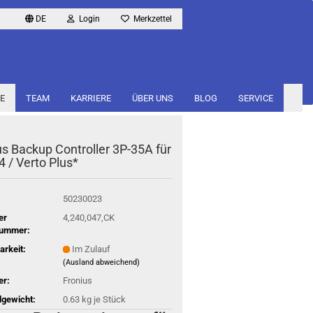
DE
Login
Merkzettel
E
TEAM
KARRIERE
ÜBER UNS
BLOG
SERVICE
­us Back­up Con­trol­ler 3P-​35A für
 / Verto Plus*
50230023
er
4,240,047,CK
nummer:
arkeit:
Im Zulauf
(Ausland abweichend)
er:
Fronius
gewicht:
0.63
kg je Stück