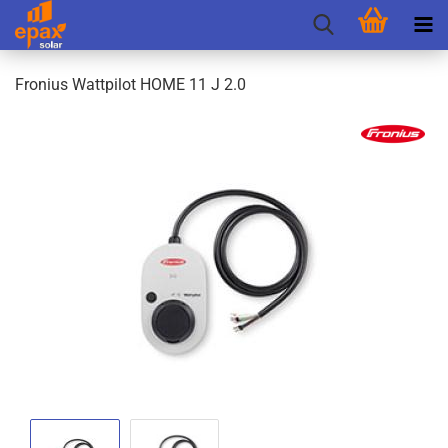
Fro­ni­us Watt­pi­lot HOME 11 J 2.0